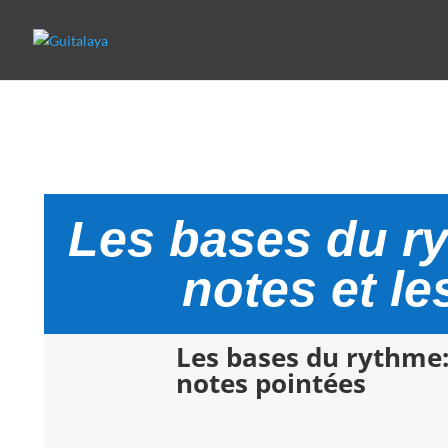
Les bases du ry
notes et le
Les bases du rythme: 
notes pointées