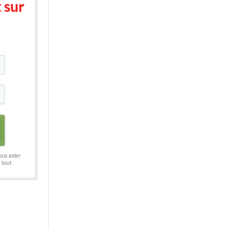
 sur
vous aider
 tout