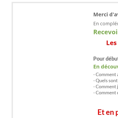
Merci d'av
En complém
​Recevo
Les
​Pour début
En décou
- ​​​Comment
​- Quels son
​- Comment j
​- Comment 
Et en 