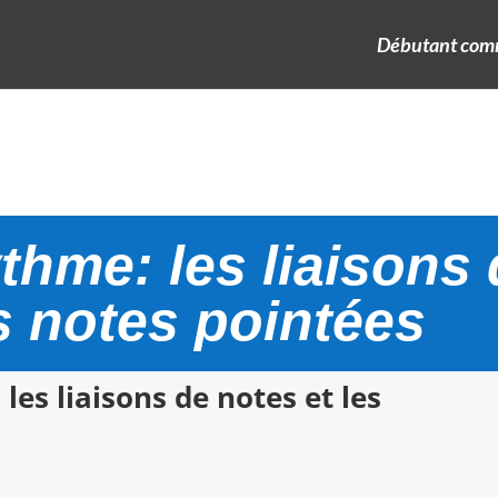
Débutant comm
thme: les liaisons
s notes pointées
les liaisons de notes et les