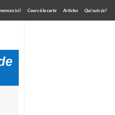
encez ici!
Cours à la carte
Articles
Qui suis-je?
 de