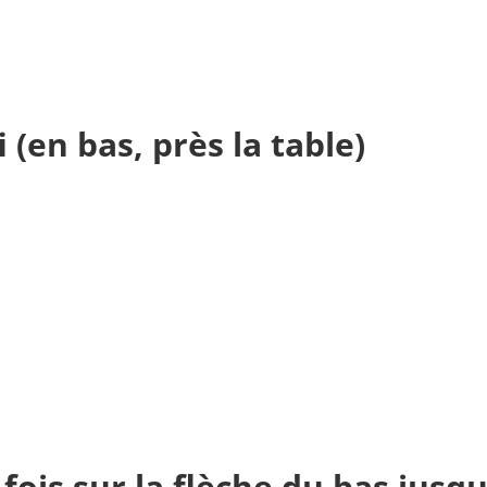
 (en bas, près la table)
 fois sur la flèche du bas jus