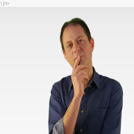
'; } ?>